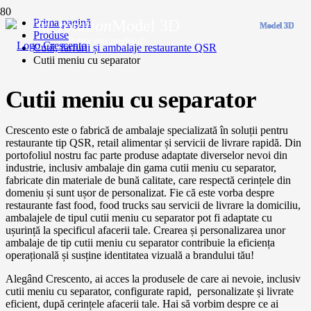
Prima pagină
3d_rotation
Model 3D
Model 3D
Model 3D
Model 3D
Model 3D
Model 3D
Model 3D
Model 3D
Model 3D
Model 3D
Model 3D
Produse
Puteți roti modelul!
Cutii, farfurii și ambalaje restaurante QSR
Cutii meniu cu separator
Cutii meniu cu separator
Crescento este o fabrică de ambalaje specializată în soluții pentru
restaurante tip QSR, retail alimentar și servicii de livrare rapidă. Din
portofoliul nostru fac parte produse adaptate diverselor nevoi din
industrie, inclusiv ambalaje din gama cutii meniu cu separator,
fabricate din materiale de bună calitate, care respectă cerințele din
domeniu și sunt ușor de personalizat. Fie că este vorba despre
restaurante fast food, food trucks sau servicii de livrare la domiciliu,
ambalajele de tipul cutii meniu cu separator pot fi adaptate cu
ușurință la specificul afacerii tale. Crearea și personalizarea unor
ambalaje de tip cutii meniu cu separator contribuie la eficiența
operațională și susține identitatea vizuală a brandului tău!
Alegând Crescento, ai acces la produsele de care ai nevoie, inclusiv
cutii meniu cu separator, configurate rapid, personalizate și livrate
eficient, după cerințele afacerii tale. Hai să vorbim despre ce ai