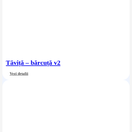
Tăviță – bărcuță v2
Vezi detalii